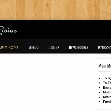
ΙΔΕΥΤΙΚΟΎΣ
MINEDU
DIDE.GR
NEWS.GOOGLE
ΕΠΙΚΟΙ
Main M
Το σ
Το Γ
Εκπα
Μαθή
Μαθη
Γονε