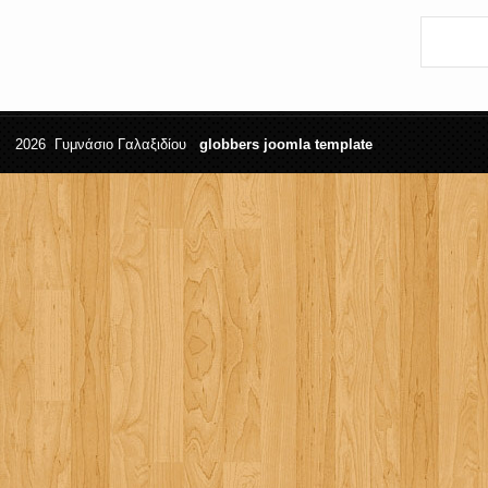
2026 Γυμνάσιο Γαλαξιδίου
globbers
joomla template